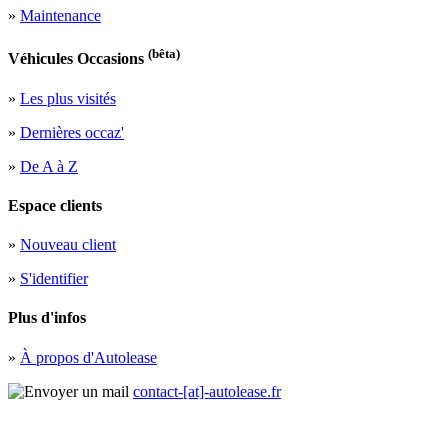
»
Maintenance
(bêta)
Véhicules Occasions
»
Les plus visités
»
Dernières occaz'
»
De A à Z
Espace clients
»
Nouveau client
»
S'identifier
Plus d'infos
»
À propos d'Autolease
contact-[at]-autolease.fr