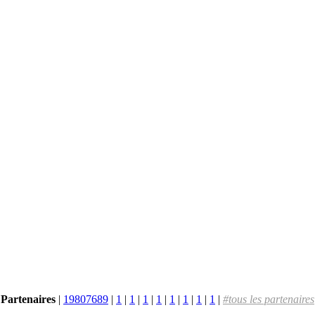
Partenaires
|
19807689
|
1
|
1
|
1
|
1
|
1
|
1
|
1
|
1
|
#tous les partenaires